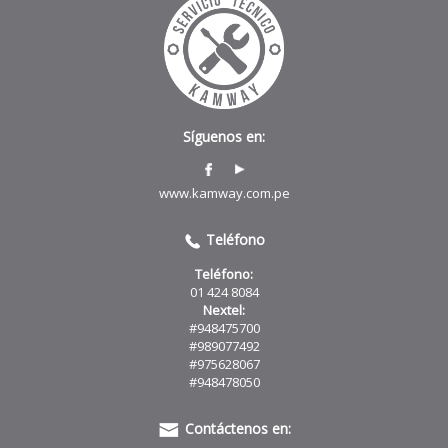
Síguenos en:
www.kamway.com.pe
Teléfono
Teléfono:
01 424 8084
Nextel:
#948475700
#989077492
#975628067
#948478050
Contáctenos en: