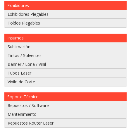
Exhibidores
Exhibidores Plegables
Toldos Plegables
Si
Insumos
tiene
un
Sublimación
video
Tintas / Solventes
del
problema
Banner / Lona / Vinil
que
Tubos Laser
tiene
envielo
Vinilo de Corte
a
nuestro
Soporte Técnico
whatsapp:
Repuestos / Software
975
Mantenimiento
628
Repuestos Router Laser
067