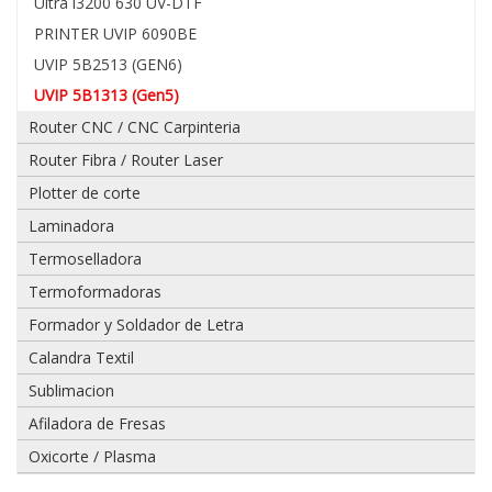
Ultra i3200 630 UV-DTF
PRINTER UVIP 6090BE
UVIP 5B2513 (GEN6)
UVIP 5B1313 (Gen5)
Adjuntar
imagen
Router CNC / CNC Carpinteria
de
Router Fibra / Router Laser
factura,
guía
Plotter de corte
o
Laminadora
boleta:
Termoselladora
Termoformadoras
Formador y Soldador de Letra
Adjuntar
imágenes
Calandra Textil
de
Sublimacion
problema:
Afiladora de Fresas
Oxicorte / Plasma