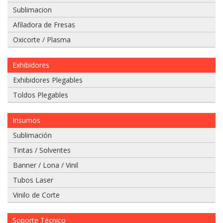
Sublimacion
Afiladora de Fresas
Oxicorte / Plasma
Si
Exhibidores
tiene
un
Exhibidores Plegables
video
Toldos Plegables
del
problema
que
Insumos
tiene
Sublimación
envielo
a
Tintas / Solventes
nuestro
Banner / Lona / Vinil
whatsapp:
Tubos Laser
975
Vinilo de Corte
628
067
Soporte Técnico