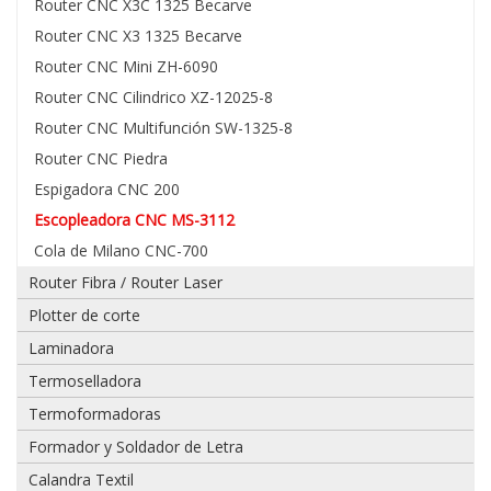
Router CNC X3C 1325 Becarve
Router CNC X3 1325 Becarve
Router CNC Mini ZH-6090
Router CNC Cilindrico XZ-12025-8
Adjuntar
imagen
Router CNC Multifunción SW-1325-8
de
Router CNC Piedra
factura,
guía
Espigadora CNC 200
o
Escopleadora CNC MS-3112
boleta:
Cola de Milano CNC-700
Router Fibra / Router Laser
Plotter de corte
Adjuntar
Laminadora
imágenes
de
Termoselladora
problema:
Termoformadoras
Formador y Soldador de Letra
Calandra Textil