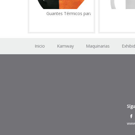
Guantes Térmicos para Sublimacion
Inicio
Kamway
Maquinarias
Exhibi
Síg
www