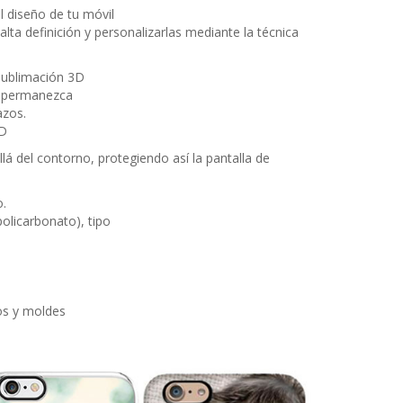
l diseño de tu móvil
ta definición y personalizarlas mediante la técnica
 sublimación 3D
ta permanezca
azos.
3D
lá del contorno, protegiendo así la pantalla de
o.
policarbonato), tipo
os y moldes