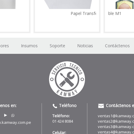
Vaso Chopp Arenado
Papel Transfer
dores
Insumos
Soporte
Noticias
Contáctenos
uenos en:
Teléfono
Contáctenos e
Teléfono:
ventas1@kamway.
01 424 8084
ventas2@kamway.
.kamway.com.pe
ventas3@kamway.
ventas4@kamway.
Celular: