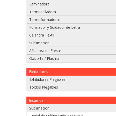
Laminadora
Adjuntar imágenes de problema:
Termoselladora
Termoformadoras
Formador y Soldador de Letra
Calandra Textil
Sublimacion
Afiladora de Fresas
Oxicorte / Plasma
Exhibidores
Si tiene un video del problema que tiene
Exhibidores Plegables
975 628 067
Toldos Plegables
975 628 609
Insumos
Enviar
Sublimación
Papel de Sublimación KAMWAY