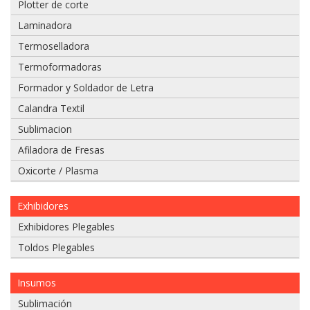
Plotter de corte
Laminadora
Termoselladora
Adjuntar
Termoformadoras
imagen
Formador y Soldador de Letra
de
factura,
Calandra Textil
guía
Sublimacion
o
boleta:
Afiladora de Fresas
Oxicorte / Plasma
Exhibidores
Adjuntar
imágenes
Exhibidores Plegables
de
Toldos Plegables
problema:
Insumos
Sublimación