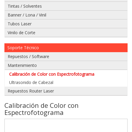
Tintas / Solventes
Banner / Lona / Vinil
Tubos Laser
Vinilo de Corte
Si
tiene
un
Soporte Técnico
video
Repuestos / Software
del
problema
Mantenimiento
que
Calibración de Color con Espectrofotograma
tiene
envielo
Ultrasonido de Cabezal
a
Repuestos Router Laser
nuestro
whatsapp:
Calibración de Color con
Espectrofotograma
975
628
067