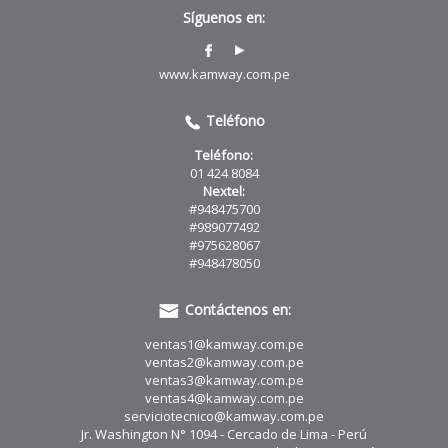
Síguenos en:
www.kamway.com.pe
Teléfono
Teléfono:
01 424 8084
Nextel:
#948475700
#989077492
#975628067
#948478050
Contáctenos en:
ventas1@kamway.com.pe
ventas2@kamway.com.pe
ventas3@kamway.com.pe
ventas4@kamway.com.pe
serviciotecnico@kamway.com.pe
Jr. Washington N° 1094 - Cercado de Lima - Perú