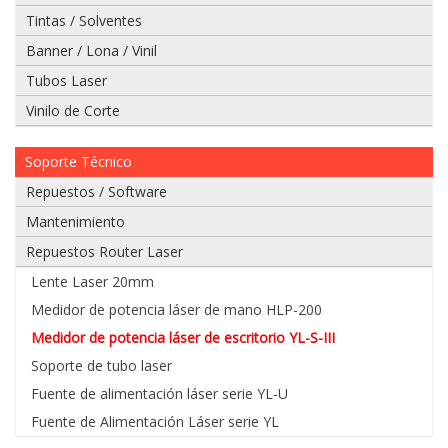
Tintas / Solventes
Banner / Lona / Vinil
Tubos Laser
Vinilo de Corte
Si
tiene
un
Soporte Técnico
video
Repuestos / Software
del
problema
Mantenimiento
que
Repuestos Router Laser
tiene
envielo
Lente Laser 20mm
a
Medidor de potencia láser de mano HLP-200
nuestro
whatsapp:
Medidor de potencia láser de escritorio YL-S-III
Soporte de tubo laser
975
Fuente de alimentación láser serie YL-U
628
Fuente de Alimentación Láser serie YL
067