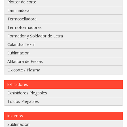
Plotter de corte
Laminadora
Termoselladora
Adjuntar
Termoformadoras
imagen
Formador y Soldador de Letra
de
factura,
Calandra Textil
guía
Sublimacion
o
boleta:
Afiladora de Fresas
Oxicorte / Plasma
Exhibidores
Adjuntar
imágenes
Exhibidores Plegables
de
Toldos Plegables
problema:
Insumos
Sublimación