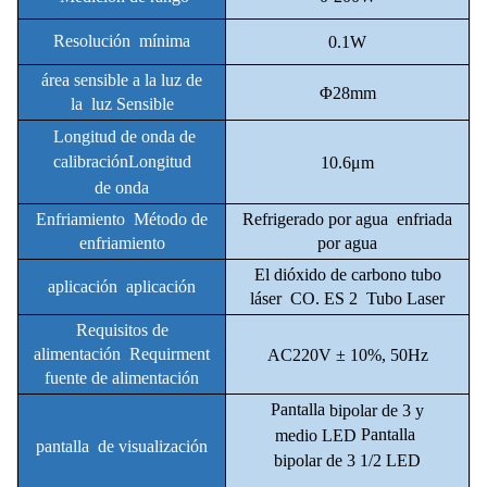
Resolución
mínima
0.1W
área sensible a la luz de
Φ28mm
la
luz Sensible
Longitud de
onda de
calibración
Longitud
10.6μm
de
onda
Enfriamiento
Método de
Refrigerado por agua
enfriada
enfriamiento
por agua
El dióxido de carbono tubo
aplicación
aplicación
láser
CO. ES
2
Tubo Laser
Requisitos de
alimentación
Requirment
AC220V ± 10%, 50Hz
fuente de alimentación
Pantalla
bipolar de 3 y
Pantalla
medio
LED
pantalla
de visualización
bipolar de 3 1/2 LED