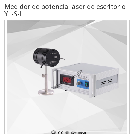
Medidor de potencia láser de escritorio
975
YL-S-III
628
609
Enviar