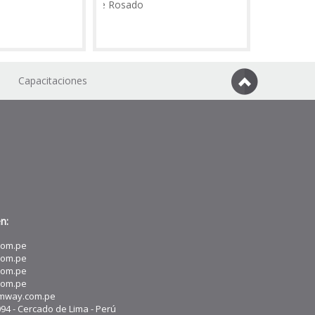
Vinilo de corte Rosado
Vinilo de corte Negro
Capacitaciones
n:
com.pe
com.pe
com.pe
com.pe
amway.com.pe
094 - Cercado de Lima - Perú