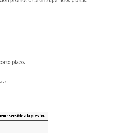
ción promocional en superficies planas.
corto plazo.
azo.
nte sensible a la presión.