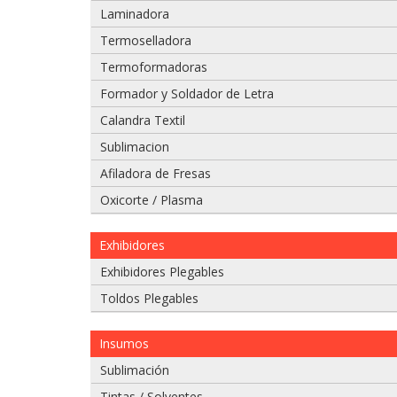
Laminadora
Adjuntar imágenes de problema:
Termoselladora
Termoformadoras
Formador y Soldador de Letra
Calandra Textil
Sublimacion
Afiladora de Fresas
Oxicorte / Plasma
Exhibidores
Si tiene un video del problema que tiene
Exhibidores Plegables
975 628 067
Toldos Plegables
975 628 609
Insumos
Enviar
Sublimación
Tintas / Solventes