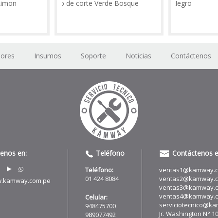
n
Vinilo de corte Verde Bosque
dores
Insumos
Soporte
Noticias
Contáctenos
uenos en:
Teléfono
Contáctenos e
Teléfono:
ventas1@kamway.
01 424 8084
ventas2@kamway.
.kamway.com.pe
ventas3@kamway.
ventas4@kamway.
Celular:
serviciotecnico@k
948475700
Jr. Washington N° 1
989077492