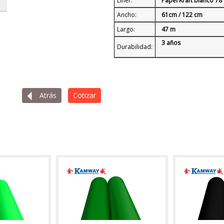
Liner:
Papel Kraft blanco 78
Ancho:
61cm / 122 cm
Largo:
47 m
3 años
Durabilidad:
Atrás
Cotizar