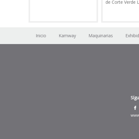
Vinilo de corte Azul
Vinilo de Corte Verde Limo
Inicio
Kamway
Maquinarias
Exhibi
Síg
www