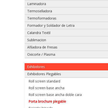
Laminadora
Adjuntar imágenes de problema:
Termoselladora
Termoformadoras
Formador y Soldador de Letra
Calandra Textil
Sublimacion
Afiladora de Fresas
Oxicorte / Plasma
Exhibidores
Si tiene un video del problema que tiene
Exhibidores Plegables
975 628 067
Roll screen standard
975 628 609
Roll screen base ancha
Roll screen base ancha doble cara
Enviar
Porta brochure plegable