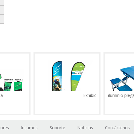
Exhibidor playero
Mesa de aluminio plegable
dores
Insumos
Soporte
Noticias
Contáctenos